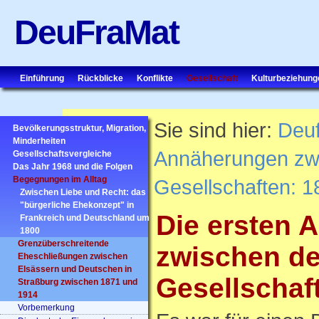
DeuFraMat
Einführung
Rückblicke
Konflikte
Gesellschaft
Kulturbeziehung
Sie sind hier:
Deu
Bevölkerungsstruktur, Migration,
Minderheiten
Annäherungen zw
Gesellschaftsvergleiche
Das Jahr 1968 und die Folgen
Begegnungen im Alltag
Gesellschaften: 
Zwischen Liebe und Recht: das
"bürgerliche Ehekonzept" in
Die ersten 
Frankreich und Deutschland um
1800
Grenzüberschreitende
zwischen de
Eheschließungen zwischen
Elsässern und Deutschen in
Gesellschaf
Straßburg zwischen 1871 und
1914
Vorbemerkung