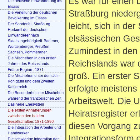
Es war für einen 
Die deutsche Einwanderung ins
Elsass
Straßburg niederg
Die Verteilung der deutschen
Bevölkerung im Elsass
leicht, sich in der
Der Sonderfall Straßburg.
Herkunft der deutschen
Einwanderer nach
elsässischen Gese
Staatsangehörigkeit: Badener,
Württemberger, Preußen,
Zumindest in den
Sachsen, Pommeraner.
Die Mischehen in den ersten
Reichslands war 
Jahren des Reichslands
Früher Beginn : 1871
groß. Ein erster S
Die Mischehen unter dem Juli-
Königtum und dem Zweiten
erfolgte meisten
Kaiserreich
Die Besonderheit der Mischehen
Arbeitswelt. Die 
während der französischen Zeit
Das neue Ehesystem
Die ersten Annäherungen
Heiratsregister er
zwischen den beiden
Gesellschaften: 1871-1890
diesen Vorgang zu
Die Integration der Arbeiter und
Handwerker
Integrationsform 
Die schwierige Integration der