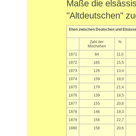
Maße die elsässi
"Altdeutschen" zu
Ehen zwischen Deutschen und Elsässer
Zahl der
%
Mischehen
1871
84
11,0
1872
165
15,5
1873
126
13,4
1874
159
18,0
1875
179
21,4
1876
139
18,5
1877
155
20,6
1878
146
19,3
1879
156
22,7
1880
158
20,6