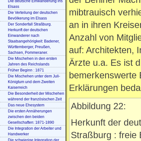
Die deutsche Einwanderung ins
Elsass
mibtrauisch verhi
Die Verteilung der deutschen
Bevölkerung im Elsass
an in ihren Krei
Der Sonderfall Straßburg.
Herkunft der deutschen
Anzahl von Mitgli
Einwanderer nach
Staatsangehörigkeit: Badener,
Württemberger, Preußen,
auf: Architekten,
Sachsen, Pommeraner.
Die Mischehen in den ersten
Ärzte u.a. Es ist 
Jahren des Reichslands
Früher Beginn : 1871
bemerkenswerte En
Die Mischehen unter dem Juli-
Königtum und dem Zweiten
Erklärungen bedar
Kaiserreich
Die Besonderheit der Mischehen
während der französischen Zeit
Abbildung 22:
Das neue Ehesystem
Die ersten Annäherungen
zwischen den beiden
Herkunft der de
Gesellschaften: 1871-1890
Die Integration der Arbeiter und
Straßburg : freie
Handwerker
Die schwierige Integration der