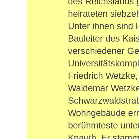
des Reichslands 
heirateten siebze
Unter ihnen sind
Bauleiter des Kai
verschiedener G
Universitätskomp
Friedrich Wetzke
Waldemar Wetzke,
Schwarzwaldstrab
Wohngebäude erri
berühmteste unter
Knauth. Er stamm