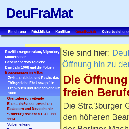
DeuFraMat
Einführung
Rückblicke
Konflikte
Gesellschaft
Kulturbeziehung
Sie sind hier:
Deu
Bevölkerungsstruktur, Migration,
Minderheiten
Öffnung hin zu de
Gesellschaftsvergleiche
Das Jahr 1968 und die Folgen
Begegnungen im Alltag
Die Öffnung
Zwischen Liebe und Recht: das
"bürgerliche Ehekonzept" in
Frankreich und Deutschland um
freien Beruf
1800
Grenzüberschreitende
Die Straßburger G
Eheschließungen zwischen
Elsässern und Deutschen in
Straßburg zwischen 1871 und
den höheren Beam
1914
Vorbemerkung
der Berliner Mac