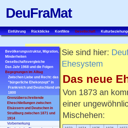
DeuFraMat
Einführung
Rückblicke
Konflikte
Gesellschaft
Kulturbeziehung
Sie sind hier:
Deu
Bevölkerungsstruktur, Migration,
Minderheiten
Ehesystem
Gesellschaftsvergleiche
Das Jahr 1968 und die Folgen
Begegnungen im Alltag
Das neue E
Zwischen Liebe und Recht: das
"bürgerliche Ehekonzept" in
Frankreich und Deutschland um
Von 1873 an komm
1800
Grenzüberschreitende
einer ungewöhnli
Eheschließungen zwischen
Elsässern und Deutschen in
Mischehen:
Straßburg zwischen 1871 und
1914
Vorbemerkung