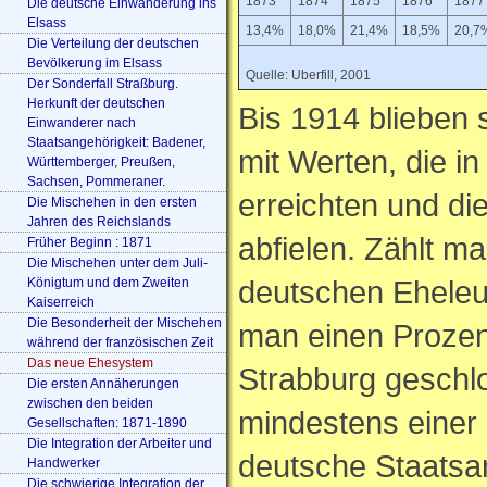
1873
1874
1875
1876
1877
Die deutsche Einwanderung ins
Elsass
13,4%
18,0%
21,4%
18,5%
20,7
Die Verteilung der deutschen
Bevölkerung im Elsass
Quelle: Uberfill, 2001
Der Sonderfall Straßburg.
Herkunft der deutschen
Bis 1914 blieben 
Einwanderer nach
Staatsangehörigkeit: Badener,
mit Werten, die i
Württemberger, Preußen,
Sachsen, Pommeraner.
erreichten und di
Die Mischehen in den ersten
Jahren des Reichslands
abfielen. Zählt m
Früher Beginn : 1871
Die Mischehen unter dem Juli-
deutschen Eheleut
Königtum und dem Zweiten
Kaiserreich
Die Besonderheit der Mischehen
man einen Prozen
während der französischen Zeit
Das neue Ehesystem
Strabburg geschl
Die ersten Annäherungen
zwischen den beiden
mindestens einer 
Gesellschaften: 1871-1890
Die Integration der Arbeiter und
deutsche Staatsan
Handwerker
Die schwierige Integration der