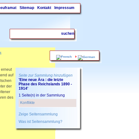
Deuframat
Sitemap
Kontakt
Impressum
.
4
 erneut
gend auf
Seite zur Sammlung hinzufügen
'Eine neue Ära : die letzte
utschen
Phase des Reichslands 1890 -
ter der
1914'
ltener
1 Seite(n) in der Sammlung
hren des
Konflikte
Zeige Seitensammlung
Was ist Seitensammlung?