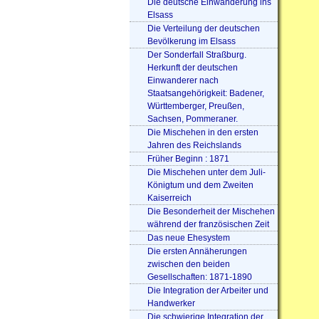
Die deutsche Einwanderung ins
Elsass
Die Verteilung der deutschen
Bevölkerung im Elsass
Der Sonderfall Straßburg.
Herkunft der deutschen
Einwanderer nach
Staatsangehörigkeit: Badener,
Württemberger, Preußen,
Sachsen, Pommeraner.
Die Mischehen in den ersten
Jahren des Reichslands
Früher Beginn : 1871
Die Mischehen unter dem Juli-
Königtum und dem Zweiten
Kaiserreich
Die Besonderheit der Mischehen
während der französischen Zeit
Das neue Ehesystem
Die ersten Annäherungen
zwischen den beiden
Gesellschaften: 1871-1890
Die Integration der Arbeiter und
Handwerker
Die schwierige Integration der