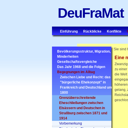
DeuFraMat
Einführung
Rückblicke
Konflikte
Sie sind 
Bevölkerungsstruktur, Migration,
Minderheiten
Eine n
Gesellschaftsvergleiche
Zwanzig 
Das Jahr 1968 und die Folgen
zu einer
Begegnungen im Alltag
die Welt
Zwischen Liebe und Recht: das
eingegan
"bürgerliche Ehekonzept" in
höheren 
Frankreich und Deutschland um
gelang, 
1800
Reichsla
Grenzüberschreitende
geschlo
Eheschließungen zwischen
Elsässern und Deutschen in
Straßburg zwischen 1871 und
1914
Vorbemerkung