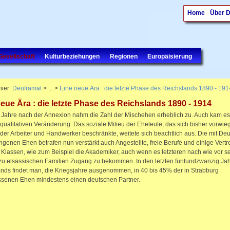
Home
Über 
Gesellschaft
Kulturbeziehungen
Regionen
Europäisierung
hier:
Deuframat
> ... >
Eine neue Ära : die letzte Phase des Reichslands 1890 - 191
eue Ära : die letzte Phase des Reichslands 1890 - 1914
Jahre nach der Annexion nahm die Zahl der Mischehen erheblich zu. Auch kam es
 qualitativen Veränderung. Das soziale Milieu der Eheleute, das sich bisher vorwie
 der Arbeiter und Handwerker beschränkte, weitete sich beachtlich aus. Die mit De
genen Ehen betrafen nun verstärkt auch Angestellte, freie Berufe und einige Vertre
Klassen, wie zum Beispiel die Akademiker, auch wenn es letzteren nach wie vor se
zu elsässischen Familien Zugang zu bekommen. In den letzten fünfundzwanzig Ja
nds findet man, die Kriegsjahre ausgenommen, in 40 bis 45% der in Strabburg
ssenen Ehen mindestens einen deutschen Partner.