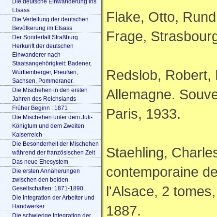
Die deutsche Einwanderung ins
Elsass
Flake, Otto, Rund
Die Verteilung der deutschen
Bevölkerung im Elsass
Frage, Strasbour
Der Sonderfall Straßburg.
Herkunft der deutschen
Einwanderer nach
Staatsangehörigkeit: Badener,
Redslob, Robert, 
Württemberger, Preußen,
Sachsen, Pommeraner.
Allemagne. Souven
Die Mischehen in den ersten
Jahren des Reichslands
Früher Beginn : 1871
Paris, 1933.
Die Mischehen unter dem Juli-
Königtum und dem Zweiten
Kaiserreich
Die Besonderheit der Mischehen
Staehling, Charles
während der französischen Zeit
Das neue Ehesystem
contemporaine de
Die ersten Annäherungen
zwischen den beiden
l'Alsace, 2 tomes
Gesellschaften: 1871-1890
Die Integration der Arbeiter und
1887.
Handwerker
Die schwierige Integration der