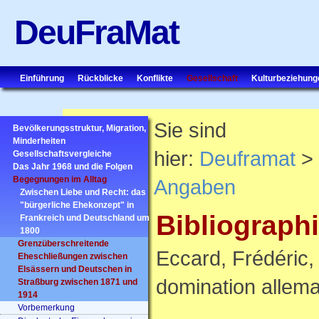
DeuFraMat
Einführung
Rückblicke
Konflikte
Gesellschaft
Kulturbeziehung
Sie sind
Bevölkerungsstruktur, Migration,
Minderheiten
hier:
Deuframat
> 
Gesellschaftsvergleiche
Das Jahr 1968 und die Folgen
Begegnungen im Alltag
Angaben
Zwischen Liebe und Recht: das
"bürgerliche Ehekonzept" in
Bibliograph
Frankreich und Deutschland um
1800
Grenzüberschreitende
Eccard, Frédéric,
Eheschließungen zwischen
Elsässern und Deutschen in
domination allema
Straßburg zwischen 1871 und
1914
Vorbemerkung