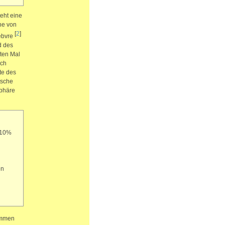
eht eine
nne von
[
2
]
Febvre
d des
sten Mal
ach
te des
tsche
sphäre
 10%
en
ammen