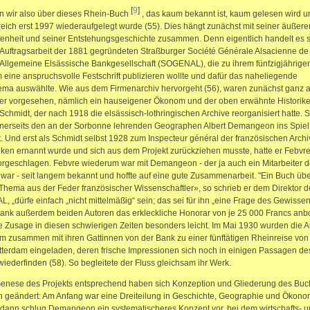
[
9
]
 wir also über dieses Rhein-Buch
, das kaum bekannt ist, kaum gelesen wird 
reich erst 1997 wiederaufgelegt wurde (55). Dies hängt zunächst mit seiner äußere
enheit und seiner Entstehungsgeschichte zusammen. Denn eigentlich handelt es s
Auftragsarbeit der 1881 gegründeten Straßburger Société Générale Alsacienne de
llgemeine Elsässische Bankgesellschaft (SOGENAL), die zu ihrem fünfzigjährige
 eine anspruchsvolle Festschrift publizieren wollte und dafür das naheliegende
ma auswählte. Wie aus dem Firmenarchiv hervorgeht (56), waren zunächst ganz 
er vorgesehen, nämlich ein hauseigener Ökonom und der oben erwähnte Historike
Schmidt, der nach 1918 die elsässisch-lothringischen Archive reorganisiert hatte. 
inerseits den an der Sorbonne lehrenden Geographen Albert Demangeon ins Spiel
. Und erst als Schmidt selbst 1928 zum Inspecteur général der französischen Arch
eken ernannt wurde und sich aus dem Projekt zurückziehen musste, hatte er Febvre
orgeschlagen. Febvre wiederum war mit Demangeon - der ja auch ein Mitarbeiter d
war - seit langem bekannt und hoffte auf eine gute Zusammenarbeit. "Ein Buch übe
Thema aus der Feder französischer Wissenschaftler», so schrieb er dem Direktor d
 „dürfe einfach „nicht mittelmäßig“ sein; das sei für ihn „eine Frage des Gewissen
ank außerdem beiden Autoren das erkleckliche Honorar von je 25 000 Francs anbot
e Zusage in diesen schwierigen Zeiten besonders leicht. Im Mai 1930 wurden die A
 zusammen mit ihren Gattinnen von der Bank zu einer fünftätigen Rheinreise von
terdam eingeladen, deren frische Impressionen sich noch in einigen Passagen de
iederfinden (58). So begleitete der Fluss gleichsam ihr Werk.
enese des Projekts entsprechend haben sich Konzeption und Gliederung des Bu
 geändert: Am Anfang war eine Dreiteilung in Geschichte, Geographie und Ökono
 dann schlug Demangeon ein systematischeres Konzept vor, bei dem wirtschafts- 