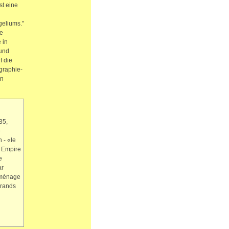
st eine
geliums."
e
 in
 und
f die
graphie-
en
35,
e
 - «le
t Empire
e
ar
, ménage
grands