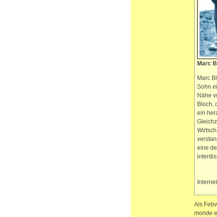
Marc B
Marc Bl
Sohn ei
Nähe v
Bloch, 
ein her
Gleichz
Wirtsch
verstan
eine de
interdi
Interne
Als Febv
monde en