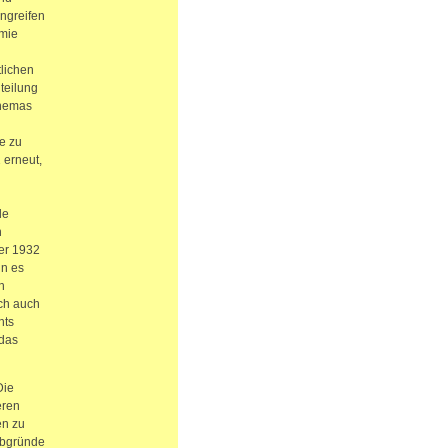
ngreifen
omie
lichen
iteilung
Themas
e zu
 erneut,
le
n
er 1932
nn es
h
ch auch
hts
 das
Die
eren
en zu
 Abgründe