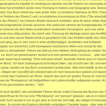
geographische Aspekte im Vordergrund standen und die Historie nur exkursartig ei
Febvre hat schließlich wieder eine Trennung in Historie und Geographie bzw. Ökon
etzt. Das Buch erhielt also zwei große Teile: Le problème historique du Rhin ("Das
che Problem des Rheins") und Les problèmes économiques du Rhin ("Die wirtschaft
 des Rheins"). Aus Febvres Briefen lässt sich schließen, dass für diese strikte Zwe
letzt pragmatische Gründe sprachen: Ihm selbst war nämlich der Komplexität des 
rker bewusst als dem fakten-positivistisch denkenden Demangeon; auch war seine
eise eine völlig andere. Nur durch eine Trennung der Beiträge waren also Konflikt
n und eine rasche Niederschrift zu garantieren (59). Das Problem stellte sich 1932
rum ging, das im Jahr zuvor in einer großformatigen, illustrierten und limitierten
sgabe von (immerhin) 1200 Exemplaren erschienene Werk noch einmal für den
el zu überarbeiten. Febvre war jetzt um eine stärkere Verknüpfung der beiden Tei
 v.a. durch ein gemeinsames Vorwort und eine gemeinsame Conclusio - , aber sei
 war daran kaum beteiligt. "Eine mühsame Arbeit", bemerkte Febvre dazu im Somm
r Bloch: "Ich kann De[mangeon] nicht darum bitten, das ist nicht sein Stil, und we
 ginge, würden wir das Buch unverändert nachdrucken. Was mich betrifft, so bin ic
 Wegen der S.[ociété] Gén.[nérale] habe ich mich bewusst kurz gefasst und dadur
: nichts über Frankreich am Rhein, obwohl dies doch ein großes Thema ist. Und nic
 wie die 'Rheingrenze' mit Haßgefühlen und Leidenschaften aufgeladen wurde. All
zt neu geschrieben werden..." (60).
rd auch deutlich, wie unzufrieden Febvre mit der ersten Fassung des Buches war. 
tschrift war für ihn nur eine "Pflichtübung", ein "pensum" gewesen, wie es in mehr
heißt. Auch wusste er nur zu gut, dass er nicht die Zeit hatte, die nötigen Forschung
men. So konnte das Ergebnis allenfalls vorläufigen Charakter tragen - über viele