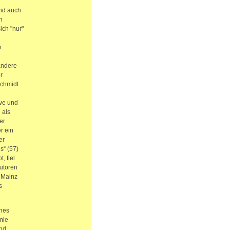
und auch
n
ich "nur"
n
andere
r
Schmidt
ive und
 als
er
r ein
er
s“ (57)
, fiel
utoren
 Mainz
s
ches
mie
und