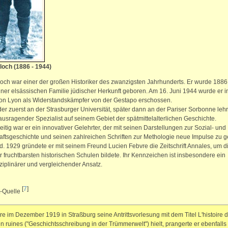
loch (1886 - 1944)
och war einer der großen Historiker des zwanzigsten Jahrhunderts. Er wurde 1886
ner elsässischen Familie jüdischer Herkunft geboren. Am 16. Juni 1944 wurde er i
on Lyon als Widerstandskämpfer von der Gestapo erschossen.
der zuerst an der Strasburger Universität, später dann an der Pariser Sorbonne lehr
ausragender Spezialist auf seinem Gebiet der spätmittelalterlichen Geschichte.
eitig war er ein innovativer Gelehrter, der mit seinen Darstellungen zur Sozial- und
aftsgeschichte und seinen zahlreichen Schriften zur Methologie neue Impulse zu 
d. 1929 gründete er mit seinem Freund Lucien Febvre die Zeitschrift Annales, um di
r fruchtbarsten historischen Schulen bildete. Ihr Kennzeichen ist insbesondere ein
sziplinärer und vergleichender Ansatz.
[
7
]
t-Quelle
re im Dezember 1919 in Straßburg seine Antrittsvorlesung mit dem Titel L'histoire 
 ruines ("Geschichtsschreibung in der Trümmerwelt") hielt, prangerte er ebenfalls