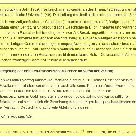
ir zurück ins Jahr 1919. Frankreich grenzt wieder an den Rhein. In Straßburg entst
ne französische Universität (49). Die Leitung des Institut d'histoire moderne (im Si
 nicht von zeitgenössischer Geschichte) übernimmt der damals 41jährige Lucien 
s dahin einen Lehrstuhl für burgundische Geschichte in Dijon innehatte und währen
an diversen Frontabschnitten eingesetzt war. Als Besatzungsoffizier kam er zum er
nland. Als Historiker fuhr er dann von Straßburg aus in regelmäßigen Abständen n
m am dortigen Centre d'études germaniques Vorlesungen zur deutschen Geschich
hunderts zu halten - auf Französisch natürlich und nur für Franzosen, denn die deu
ung nahm von solchen Besatzungsinstitutionen keine Notiz. Die krisenhafte Atmo
nischen zwanziger Jahre hat Febvre also selbst erlebt.
uregelung der deutsch-französischen Grenze im Versailler Vertrag
en Versailler Vertrag musste Deutschland nicht nur 13% seines Reichsgebiets mit
Bevölkerung abtreten, sondern verlor auch alle seine Kolonien. Zudem wurde das
r auf 100.000, die Marine auf 15.000 Mann beschränkt. Auch hohe
ionsleistungen in Geld- und Sachlieferungen sowie zahlreiche wirtschaftliche
nkungen und schliesslich die Zuweisung der alleineigen Kriegssschuld liessen d
ler Vertrag in Deutschland auf breite Ablehnung stossen.
 F.A. Brockhaus A.G.
[
3
]
rd sein Name v.a. mit dem der Zeitschrift Annales
verbunden, die er 1929 zus