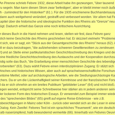
An Pirenne schrieb Febvre 1932, diese Arbeit habe ihn gezwungen, "über tausend 
u segeln. Man kann diesen Strom zwar 'befestigen', aber er bleibt immer noch äuß
ch - zumindest für den Historiker!" (61 ). Für die 1935 erschienene Buchhandelsaus
 dann auch weitgehend verändert, gestrafft und verbessert worden. Vor allem hat F
apitel über die historische und ideologische Funktion des Rheins als "Grenze" neu
ügt. Dadurch erhielt das Ganze eine noch kritischere Ausrichtung.
 dieses Buch in die Hand nehmen und lesen, stellen wir fest, dass Febvre ganz
lich keine Geschichte des Rheins geschrieben hat. Er skizziert vielmehr "Probleme"
t sich, wie er sagt, ein "Stück aus der Gesamtgeschichte des Rheins" heraus (62). 
ll er dazu beizutragen, "die aufziehenden schweren Gewitterwolken zu zerstreuen
!] und an Stelle einer partikularistischen Geschichtsschreibung des Krieges und d
ine friedliche Geschichtsschreibung des Austauschs und der Kooperation durchzu
istig solle das Buch, "die Erarbeitung einer menschlichen Geschichte des lebendi
orbereiten" (63). Dazu wählt Febvre einen interdisziplinären Zugang: Er stützt sich 
isches und historisches Wissen, aber auch auf sprachwissenschaftliche Forschun
Antoine Meillet, oder auf archäologische Arbeiten, wie die Siedlungsarchäologie Ka
ers. Da er um die Lückenhaftigkeit seiner Kenntnisse und der französischen For
 da er sich ohnehin an ein breites Publikum "gebildeter Leser" (64) und nicht bloß
egen wendet, entspricht seine Schreibweise hier stärker als in jedem anderen sein
er lockeren Form des historischen Essays. Er verwendet zum Beispiel immer wied
el des "sprechenden Bildes" (65) greift auf eigene Reise-Erlebnisse - wie z.B.
esichtigungen in Mainz oder Köln - zurück oder wendet sich an die Leser in einer
 Dialog. Kein Zweifel: Febvres Text ist ein sprachliches "Feuerwerk", wie ein deutsc
 halb naserümpfend, halb bewundernd vermerkte (66). Innerhalb von Febvres Oeuvre