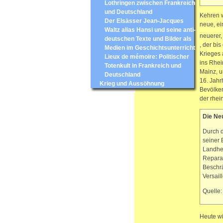
Lothringen zwischen Frankreich
und Deutschland
Kehren w
Der Elsässer Jean-Jacques
neue, ei
Waltz alias Hansi und seine anti-
neuerer,
deutschen Texte und Bilder als
, der bi
Medien im Geschichtsunterricht
Krieges 
Lieux de mémoire: Politischer
ins Rhei
Totenkult in Frankreich und
Mainz, u
Deutschland
16. Jahr
Krieg und Aussöhnung
Bevölker
der rhei
Die Ne
Durch d
seiner 
Landhee
Reparat
Beschrä
Versail
Quelle:
Heute wi