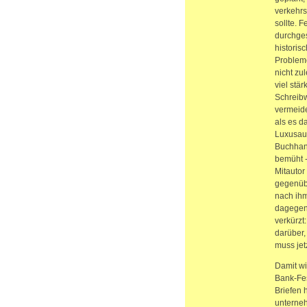
verkehrs
sollte. 
durchges
historis
Probleme
nicht zu
viel stä
Schreibw
vermeide
als es da
Luxusau
Buchhand
bemüht -
Mitautor
gegenübe
nach ihm
dagegen.
verkürzt
darüber,
muss jet
Damit wi
Bank-Fes
Briefen 
unterneh