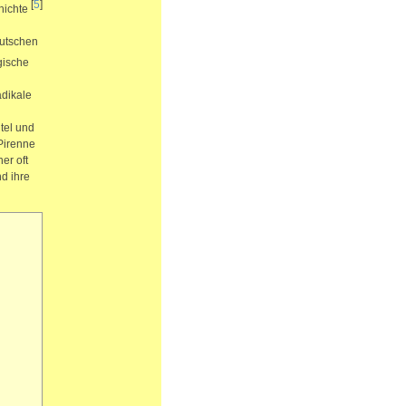
[
5
]
hichte
eutschen
gische
adikale
tel und
 Pirenne
er oft
d ihre