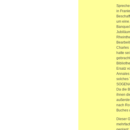
Sprechen
in Frank
Beschaff
um eine 
Banque/A
Jubiläum
Rheinthe
Bearbeit
Charles 
hatte se
gebracht
Biblioth
Ersatz v
Annales 
solches 
SOGENAL,
Da die B
ihnen di
außerdem
nach Rot
Buches w
Dieser G
mehrfach
geplant;