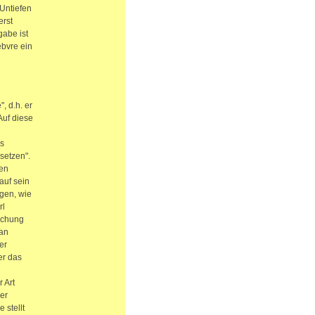
Untiefen
erst
gabe ist
ebvre ein
, d.h. er
Auf diese
es
setzen".
gen
auf sein
gen, wie
rl
schung
 an
er
er das
 Art
her
 stellt