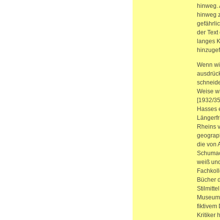
hinweg. 
hinweg z
gefährli
der Text
langes K
hinzugef
Wenn wir
ausdrück
schneide
Weise wi
[1932/35
Hasses e
Längerfr
Rheins v
geograph
die von 
Schumach
weiß und
Fachkoll
Bücher d
Stilmitt
Museumsb
fiktivem
Kritiker