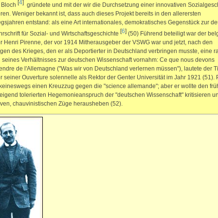
[
4
]
c Bloch
gründete und mit der wir die Durchsetzung einer innovativen Sozialgesc
ren. Weniger bekannt ist, dass auch dieses Projekt bereits in den allerersten
gsjahren entstand: als eine Art internationales, demokratisches Gegenstück zur d
[
6
]
hrschrift für Sozial- und Wirtschaftsgeschichte
(50) Führend beteiligt war der bel
er Henri Pirenne, der vor 1914 Mitherausgeber der VSWG war und jetzt, nach den
gen des Krieges, den er als Deportierter in Deutschland verbringen musste, eine r
 seines Verhältnisses zur deutschen Wissenschaft vornahm: Ce que nous devons
ndre de l'Allemagne ("Was wir von Deutschland verlernen müssen"), lautete der Ti
r seiner Ouverture solennelle als Rektor der Genter Universität im Jahr 1921 (51).
 keineswegs einen Kreuzzug gegen die "science allemande"; aber er wollte den früh
weigend tolerierten Hegemonieanspruch der "deutschen Wissenschaft" kritisieren un
ven, chauvinistischen Züge herausheben (52).