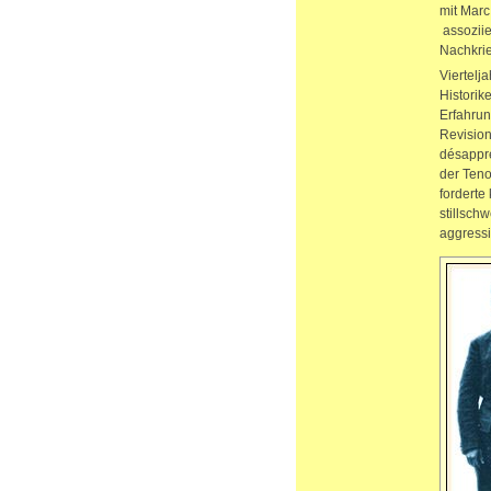
mit Mar
assoziie
Nachkrie
Viertelja
Historik
Erfahrun
Revision
désappre
der Teno
forderte
stillsch
aggressi