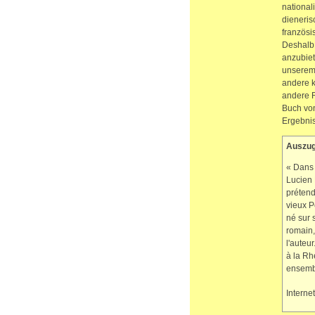
national
dieneris
französi
Deshalb 
anzubiet
unserem 
andere k
andere R
Buch vo
Ergebnis
Auszug
« Dans 
Lucien 
prétend
vieux P
né sur 
romain,
l'auteu
à la Rh
ensembl
Interne