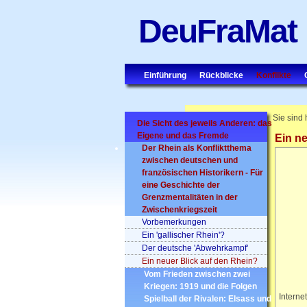
DeuFraMat
Einführung
Rückblicke
Konflikte
Sie sind 
Die Sicht des jeweils Anderen: das
Eigene und das Fremde
Ein ne
Der Rhein als Konfliktthema
zwischen deutschen und
französischen Historikern - Für
eine Geschichte der
Grenzmentalitäten in der
Zwischenkriegszeit
Vorbemerkungen
Ein 'gallischer Rhein'?
Der deutsche 'Abwehrkampf'
Ein neuer Blick auf den Rhein?
Vom Frieden zwischen zwei
Kriegen: 1919 und die Folgen
Interne
Spielball der Rivalen: Elsass und