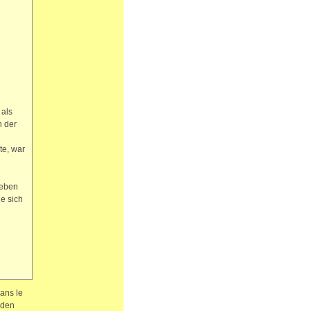
 als
n der
te, war
geben
e sich
dans le
 den