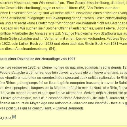
istischen Missbrauch von Wissenschaft an. "Eine Geschichtsschreibung, die dient, i
che Geschichtsschreibung", sagte er seinen Hörern (53). "Als Professoren der
schen Universität Straßburg sind wir keine zivilen Missionare eines offiziellen Evan
habe er keinerlei "Gegengift" zur Bekämpfung der deutschen Geschichtsmythologi
en und erst recht keine Ersatzdroge: "Wir bringen die Wahrheit nicht als Gefangene
Gepäck mit. Wir suchen sie." Solcher Offenheit entsprach es, wenn Febvre, Bloch
ünftige Mitarbeiter der Annales, wie z.B. Maurice Halbwachs, von Straßburg aus au
hein-Seite schauten und ihr Verlernen mit ei­nem Lernen verbanden. Febvres Geo
n 1922, sein Luther-Buch von 1928 und eben auch das Rhein-Buch von 1931 war
se dieser Auseinandersetzung. (54)
 aus einer Rezension der Neuauflage von 1997
ce livre rédigé en 1931, en pleine montée du nazisme, et jamais réédité depuis 19
Febvre s'attache à démontrer que loin d'avoir toujours été un fleuve allemand, cett
ue «frontière naturelle» ou «prédestinée» séparant deux entités nationales, le Rhin
ère Rhin» -, a longtemps été un lieu du génie européen brassant, à travers le Sain
ses rives, peuples et langues, de la Méditerranée à la mer du Nord. «Le Rhin, fleuv
 fleuve du monde autant et plus que fleuve allemand», écrivait déjà Michelet cité p
r. Fleuve germanique, mais d'un cosmopolitisme éclatant qui, de Bâle à Dordrecht
énanie au cours du Moyen Age une autonomie - dira-t-on une identité? - face aux 
es politiques qui se construisent. » (Daniel Bermond)
[
8
]
t-Quelle