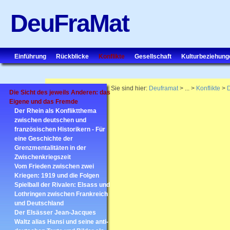
DeuFraMat
Einführung
Rückblicke
Konflikte
Gesellschaft
Kulturbeziehung
Sie sind hier:
Deuframat
> ... >
Konflikte
>
D
Die Sicht des jeweils Anderen: das
Eigene und das Fremde
Der Rhein als Konfliktthema
zwischen deutschen und
französischen Historikern - Für
eine Geschichte der
Grenzmentalitäten in der
Zwischenkriegszeit
Vom Frieden zwischen zwei
Kriegen: 1919 und die Folgen
Spielball der Rivalen: Elsass und
Lothringen zwischen Frankreich
und Deutschland
Der Elsässer Jean-Jacques
Waltz alias Hansi und seine anti-