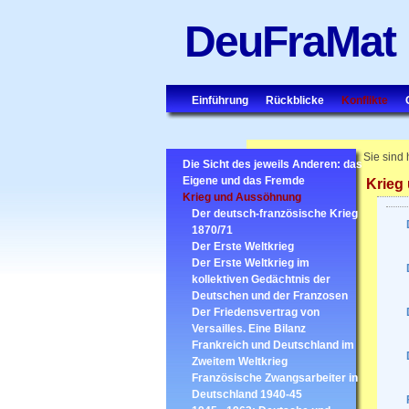
DeuFraMat
Einführung
Rückblicke
Konflikte
Sie sind 
Die Sicht des jeweils Anderen: das
Eigene und das Fremde
Krieg
Krieg und Aussöhnung
Der deutsch-französische Krieg
1870/71
Der Erste Weltkrieg
Der Erste Weltkrieg im
kollektiven Gedächtnis der
Deutschen und der Franzosen
Der Friedensvertrag von
Versailles. Eine Bilanz
Frankreich und Deutschland im
Zweitem Weltkrieg
Französische Zwangsarbeiter in
Deutschland 1940-45