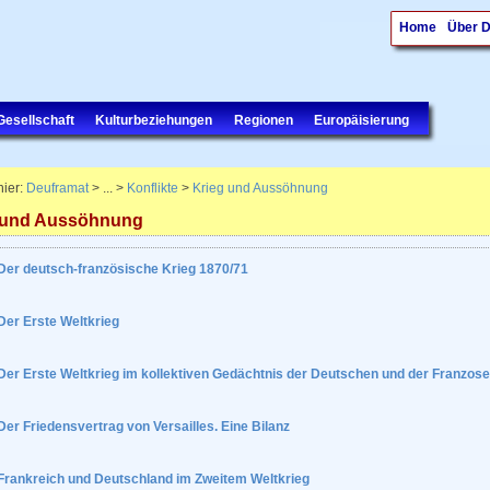
Home
Über 
Gesellschaft
Kulturbeziehungen
Regionen
Europäisierung
hier:
Deuframat
> ... >
Konflikte
>
Krieg und Aussöhnung
 und Aussöhnung
Der deutsch-französische Krieg 1870/71
Der Erste Weltkrieg
Der Erste Weltkrieg im kollektiven Gedächtnis der Deutschen und der Franzos
Der Friedensvertrag von Versailles. Eine Bilanz
Frankreich und Deutschland im Zweitem Weltkrieg