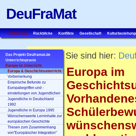
DeuFraMat
Einführung
Rückblicke
Konflikte
Gesellschaft
Kulturbeziehung
Sie sind hier:
Deu
Das Projekt Deuframat.de
Unterrichtspraxis
Europa im Unterricht
Europa im
Europa & Geschichtsunterricht
Vorbemerkung
Geschichtsu
Empirische Befunde zu
Europabegriffen und -
einstellungen von Jugendlichen
Vorhandene
Jugendliche in Deutschland
1992
Schülerbewu
Jugendliche in Europa 1995
Wünschenswerte Lerninhalte zur
wünschenswe
europäischen Geschichte
Thesen zum Zusammenhang
von"Europäischer Integration"