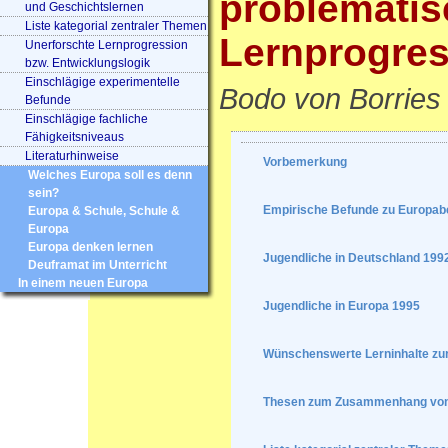
problematis
und Geschichtslernen
Liste kategorial zentraler Themen
Lernprogres
Unerforschte Lernprogression
bzw. Entwicklungslogik
Einschlägige experimentelle
Bodo von Borries
Befunde
Einschlägige fachliche
Fähigkeitsniveaus
Literaturhinweise
Vorbemerkung
Welches Europa soll es denn
sein?
Empirische Befunde zu Europabe
Europa & Schule, Schule &
Europa
Europa denken lernen
Jugendliche in Deutschland 199
Deuframat im Unterricht
In einem neuen Europa
Jugendliche in Europa 1995
Wünschenswerte Lerninhalte zu
Thesen zum Zusammenhang von"E