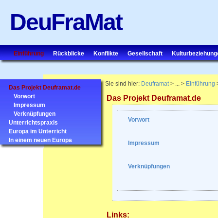
DeuFraMat
Einführung
Rückblicke
Konflikte
Gesellschaft
Kulturbeziehung
Sie sind hier:
Deuframat
> ... >
Einführung
Das Projekt Deuframat.de
Vorwort
Das Projekt Deuframat.de
Impressum
Verknüpfungen
Vorwort
Unterrichtspraxis
Europa im Unterricht
In einem neuen Europa
Impressum
Verknüpfungen
Links: