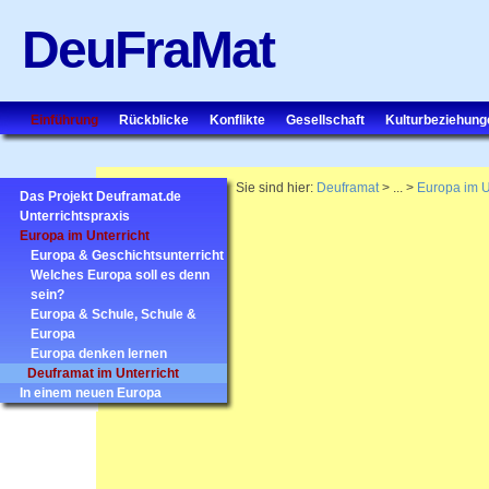
DeuFraMat
Einführung
Rückblicke
Konflikte
Gesellschaft
Kulturbeziehung
Sie sind hier:
Deuframat
> ... >
Europa im U
Das Projekt Deuframat.de
Unterrichtspraxis
Europa im Unterricht
Europa & Geschichtsunterricht
Welches Europa soll es denn
sein?
Europa & Schule, Schule &
Europa
Europa denken lernen
Deuframat im Unterricht
In einem neuen Europa