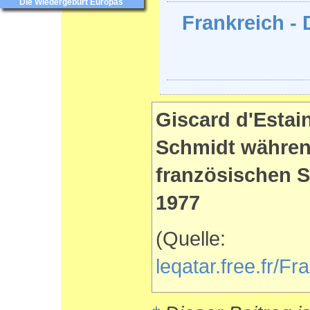
Die Wiedergeburt Europas
Frankreich - 
Giscard d'Estai
Schmidt währen
französischen S
1977
(Quelle:
leqatar.free.fr/Fr