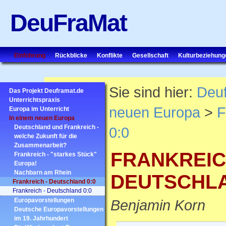
DeuFraMat
Einführung
Rückblicke
Konflikte
Gesellschaft
Kulturbeziehung
Sie sind hier:
Deu
Das Projekt Deuframat.de
Unterrichtspraxis
neuen Europa
>
F
Europa im Unterricht
In einem neuen Europa
Deutschland und Frankreich -
0:0
welche Zukunft für die
Zusammenarbeit?
FRANKREIC
Frankreich - "starkes Stück"
Europa!
Nachbarn am Rhein
DEUTSCHLA
Frankreich - Deutschland 0:0
Frankreich - Deutschland 0:0
Europavorstellungen
Benjamin Korn
Deutsche Europavorstellungen
im 19. Jahrhundert