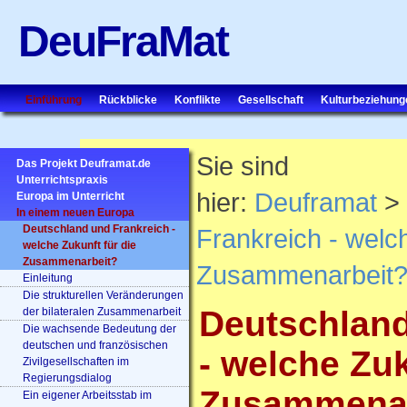
DeuFraMat
Einführung
Rückblicke
Konflikte
Gesellschaft
Kulturbeziehung
Sie sind
Das Projekt Deuframat.de
Unterrichtspraxis
hier:
Deuframat
> 
Europa im Unterricht
In einem neuen Europa
Deutschland und Frankreich -
Frankreich - welch
welche Zukunft für die
Zusammenarbeit?
Zusammenarbeit
Einleitung
Die strukturellen Veränderungen
Deutschland
der bilateralen Zusammenarbeit
Die wachsende Bedeutung der
deutschen und französischen
- welche Zuk
Zivilgesellschaften im
Regierungsdialog
Zusammenar
Ein eigener Arbeitsstab im