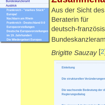
Bundeskanzleramt
Ausblick
Aus der Sicht des
Frankreich - "starkes Stück"
Europa!
Beraterin für
Nachbarn am Rhein
Frankreich - Deutschland 0:0
deutsch-französi
Europavorstellungen
Deutsche Europavorstellungen
im 19. Jahrhundert
Bundeskanzlera
Die Wiedergeburt Europas
[
2
Brigitte Sauzay
Einleitung
Die strukturellen Veränderungen
Die wachsende Bedeutung der de
Regierungsdialog